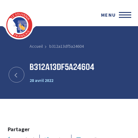
MENU
Accueil
b312a13df5a24604
b312a13df5a24604
28 avril 2022
Partager