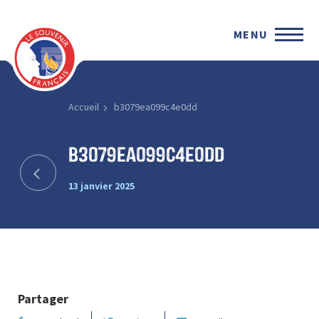
MENU
Accueil
b3079ea099c4e0dd
b3079ea099c4e0dd
13 janvier 2025
Partager