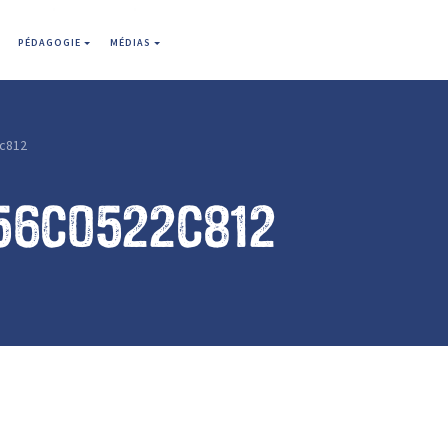
PÉDAGOGIE
MÉDIAS
c812
56c0522c812