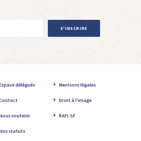
S'INSCRIRE
Espace délégués
Mentions légales
Contact
Droit à l’image
Nous soutenir
RAFI-SF
Nos statuts