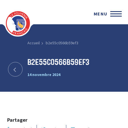
MENU
Accueil
b2e55c0566b59ef3
b2e55c0566b59ef3
14 novembre 2024
Partager