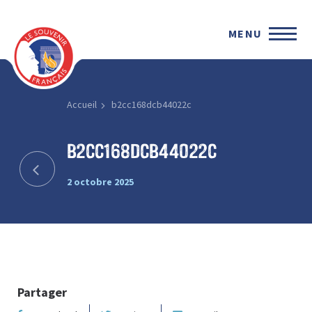
MENU
Accueil
b2cc168dcb44022c
b2cc168dcb44022c
2 octobre 2025
Partager