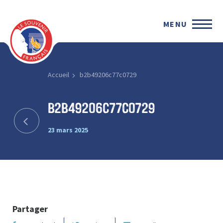
MENU
Accueil
b2b49206c77c0729
b2b49206c77c0729
23 mars 2025
Partager