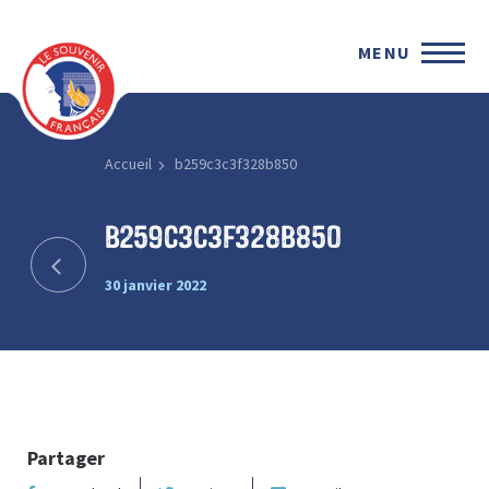
MENU
Accueil
b259c3c3f328b850
b259c3c3f328b850
30 janvier 2022
Partager