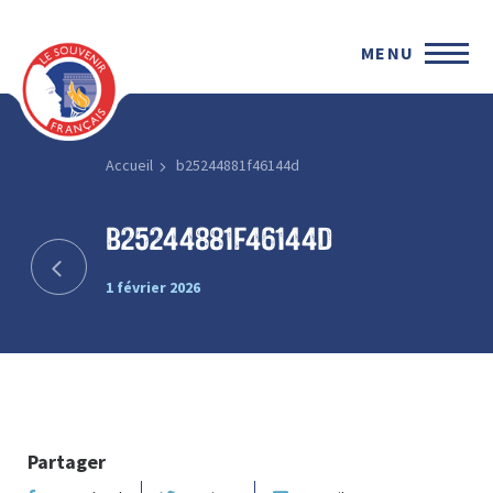
MENU
Accueil
b25244881f46144d
b25244881f46144d
1 février 2026
Partager