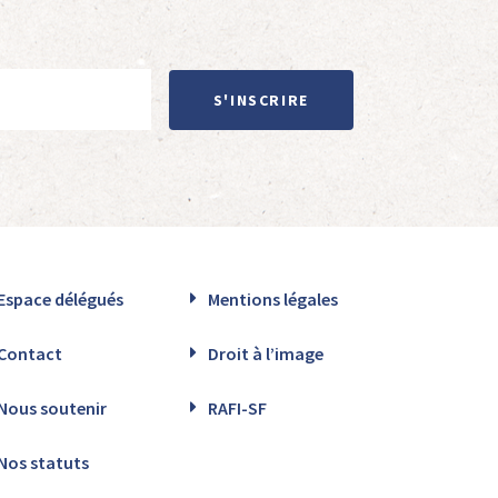
S'INSCRIRE
Espace délégués
Mentions légales
Contact
Droit à l’image
Nous soutenir
RAFI-SF
Nos statuts