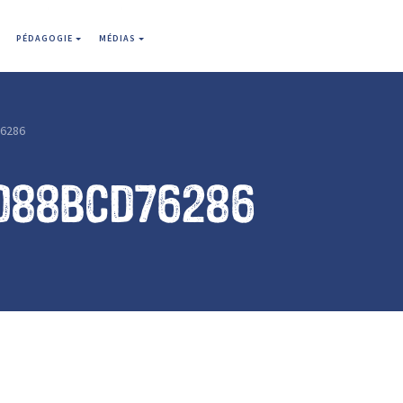
PÉDAGOGIE
MÉDIAS
6286
088bcd76286