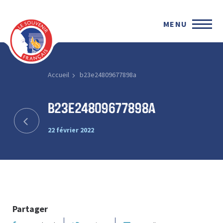
MENU
Accueil
b23e24809677898a
b23e24809677898a
22 février 2022
Partager