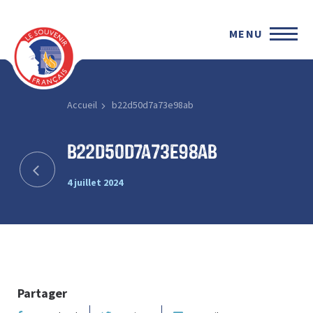
MENU
Accueil
b22d50d7a73e98ab
b22d50d7a73e98ab
4 juillet 2024
Partager