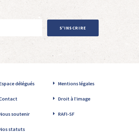
S'INSCRIRE
Espace délégués
Mentions légales
Contact
Droit à l’image
Nous soutenir
RAFI-SF
Nos statuts