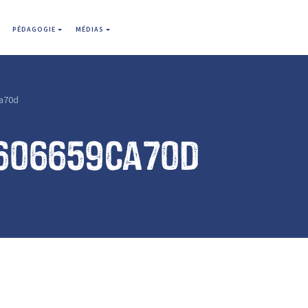
PÉDAGOGIE
MÉDIAS
a70d
606659ca70d