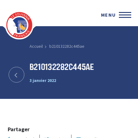
MENU
Accueil
b210132282c445ae
b210132282c445ae
3 janvier 2022
Partager