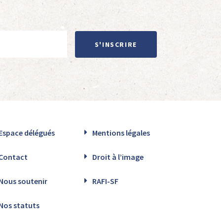
S'INSCRIRE
Espace délégués
Mentions légales
Contact
Droit à l’image
Nous soutenir
RAFI-SF
Nos statuts