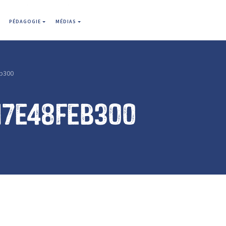
PÉDAGOGIE
MÉDIAS
b300
17e48feb300