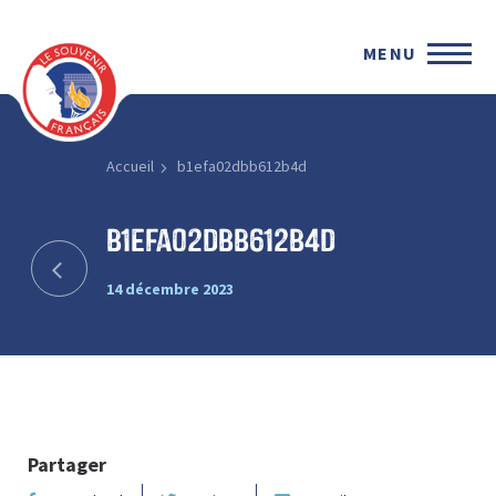
MENU
Accueil
b1efa02dbb612b4d
b1efa02dbb612b4d
14 décembre 2023
Partager