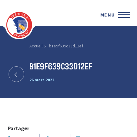
MENU
Accueil
b1e9f639c33d12ef
b1e9f639c33d12ef
26 mars 2022
Partager