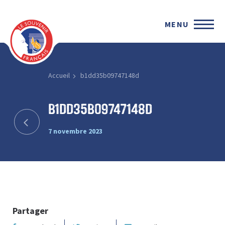
MENU
Accueil
b1dd35b09747148d
b1dd35b09747148d
7 novembre 2023
Partager