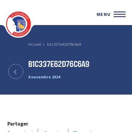
MENU
Accueil
b1c337e62d76c6a9
b1c337e62d76c6a9
8 novembre 2024
Partager