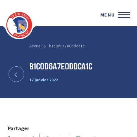
MENU
Accueil
b1c0d6a7e0ddca1c
b1c0d6a7e0ddca1c
17 janvier 2022
Partager