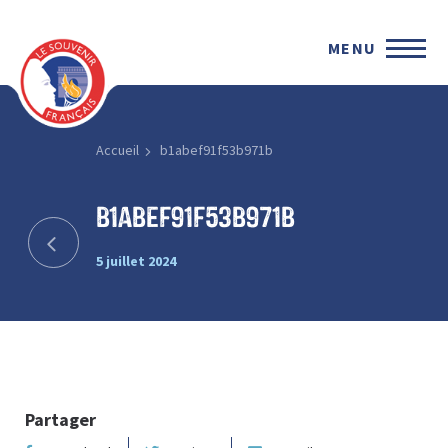
MENU
Accueil
b1abef91f53b971b
b1abef91f53b971b
5 juillet 2024
Partager