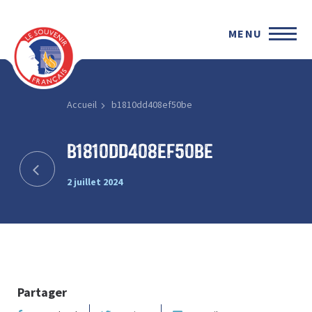
MENU
Accueil
b1810dd408ef50be
b1810dd408ef50be
2 juillet 2024
Partager