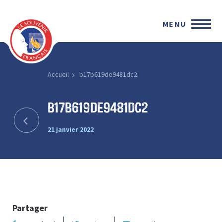
MENU
Accueil
b17b619de9481dc2
b17b619de9481dc2
21 janvier 2022
Partager