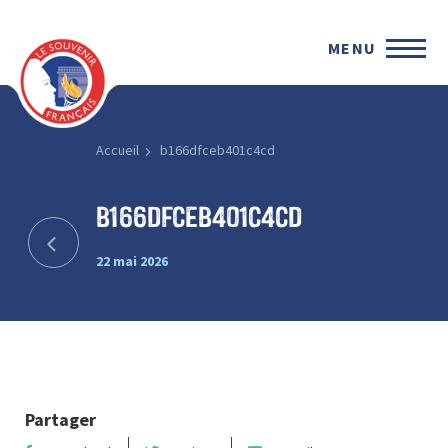
MENU
Accueil
b166dfceb401c4cd
b166dfceb401c4cd
22 mai 2026
Partager