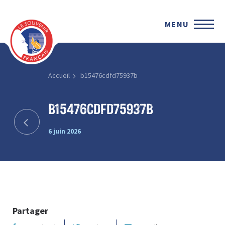
MENU
Accueil
b15476cdfd75937b
b15476cdfd75937b
6 juin 2026
Partager