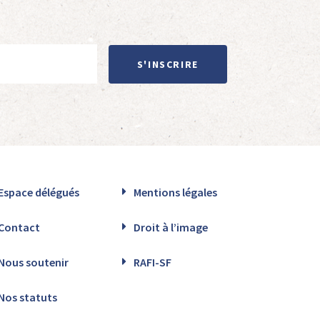
S'INSCRIRE
Espace délégués
Mentions légales
Contact
Droit à l’image
Nous soutenir
RAFI-SF
Nos statuts