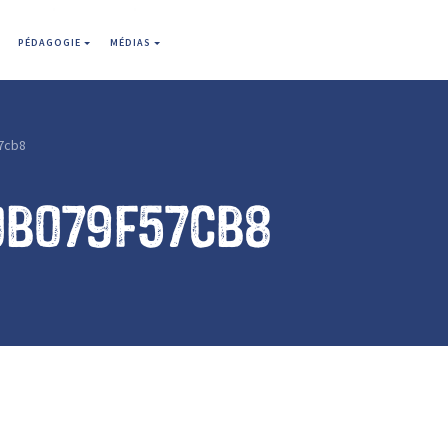
PÉDAGOGIE
MÉDIAS
7cb8
0b079f57cb8