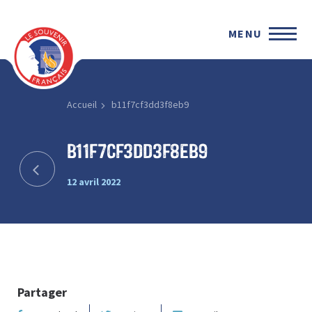
MENU
Accueil
b11f7cf3dd3f8eb9
b11f7cf3dd3f8eb9
12 avril 2022
Partager