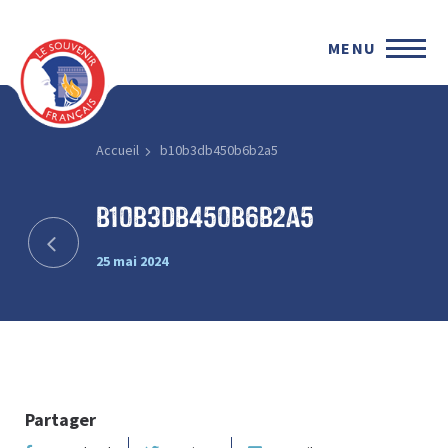
MENU
Accueil
b10b3db450b6b2a5
b10b3db450b6b2a5
25 mai 2024
Partager