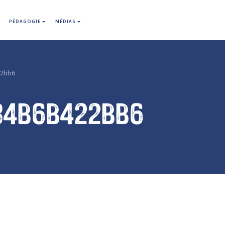
PÉDAGOGIE
MÉDIAS
22bb6
84b6b422bb6