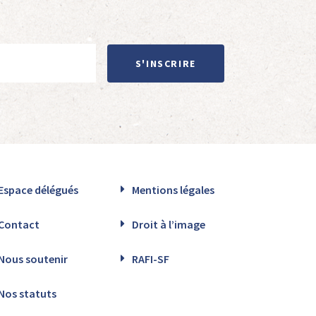
S'INSCRIRE
Espace délégués
Mentions légales
Contact
Droit à l’image
Nous soutenir
RAFI-SF
Nos statuts