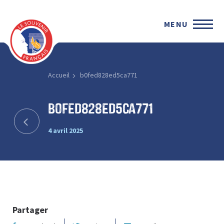
MENU
Accueil
b0fed828ed5ca771
b0fed828ed5ca771
4 avril 2025
Partager