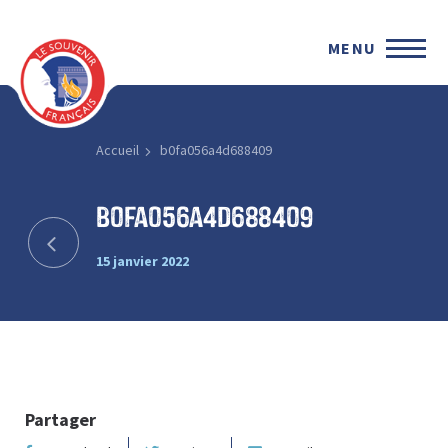
MENU
Accueil
b0fa056a4d688409
b0fa056a4d688409
15 janvier 2022
Partager