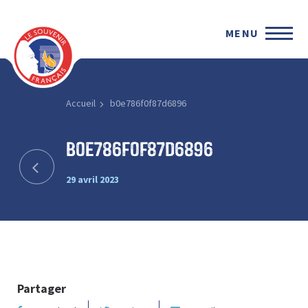
MENU
Accueil
b0e786f0f87d6896
b0e786f0f87d6896
29 avril 2023
Partager