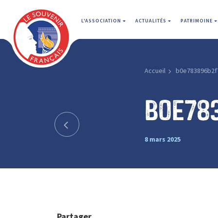
L'ASSOCIATION
ACTUALITÉS
PATRIMOINE
Accueil
b0e783896b2f
b0e78
8 mars 2025
Partager