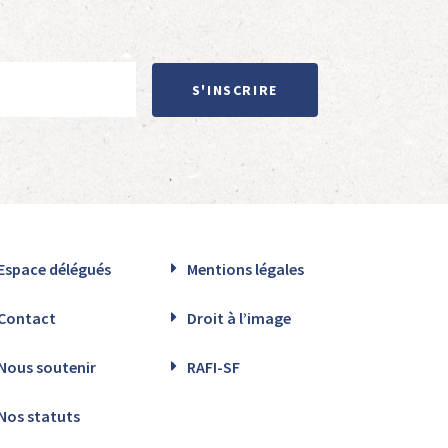
S'INSCRIRE
Espace délégués
Mentions légales
Contact
Droit à l’image
Nous soutenir
RAFI-SF
Nos statuts