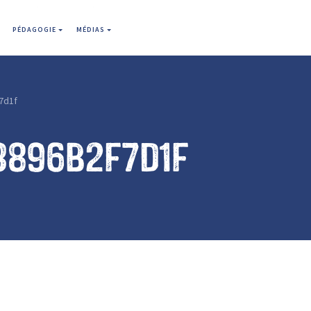
PÉDAGOGIE
MÉDIAS
7d1f
3896b2f7d1f