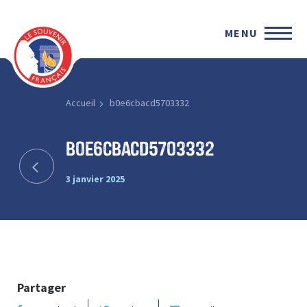
MENU
Accueil
b0e6cbacd5703332
b0e6cbacd5703332
3 janvier 2025
Partager