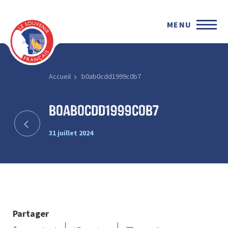
MENU
Accueil
b0ab0cdd1999c0b7
b0ab0cdd1999c0b7
31 juillet 2024
Partager