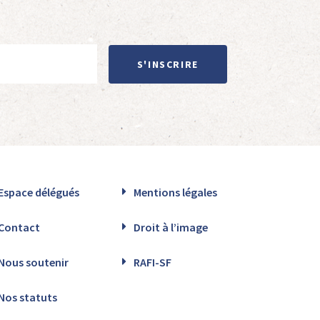
S'INSCRIRE
Espace délégués
Mentions légales
Contact
Droit à l’image
Nous soutenir
RAFI-SF
Nos statuts