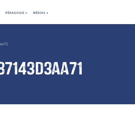
PÉDAGOGIE
MÉDIAS
aa71
87143d3aa71