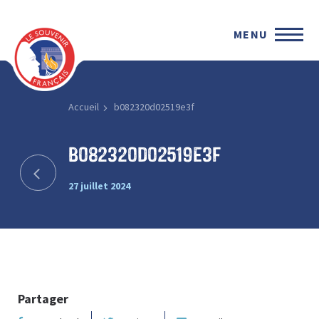
MENU
Accueil
b082320d02519e3f
b082320d02519e3f
27 juillet 2024
Partager