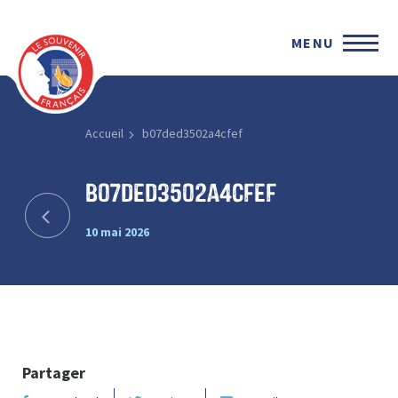
MENU
Accueil
b07ded3502a4cfef
b07ded3502a4cfef
10 mai 2026
Partager