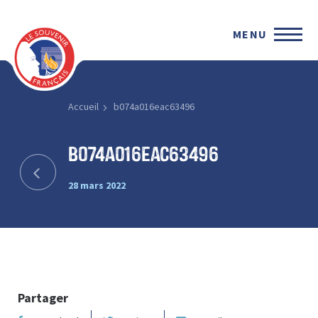
MENU
Accueil
b074a016eac63496
b074a016eac63496
28 mars 2022
Partager