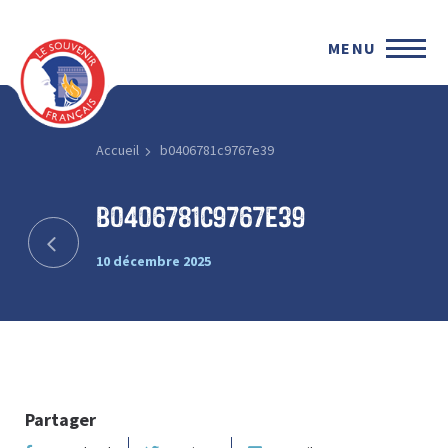
MENU
Accueil
b0406781c9767e39
b0406781c9767e39
10 décembre 2025
Partager