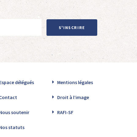
S'INSCRIRE
Espace délégués
Mentions légales
Contact
Droit à l’image
Nous soutenir
RAFI-SF
Nos statuts