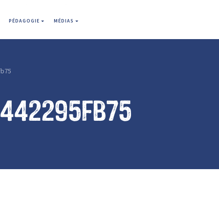
PÉDAGOGIE
MÉDIAS
fb75
5442295fb75