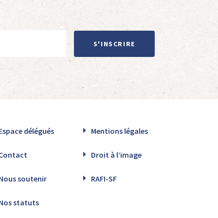
S'INSCRIRE
Espace délégués
Mentions légales
Contact
Droit à l’image
Nous soutenir
RAFI-SF
Nos statuts