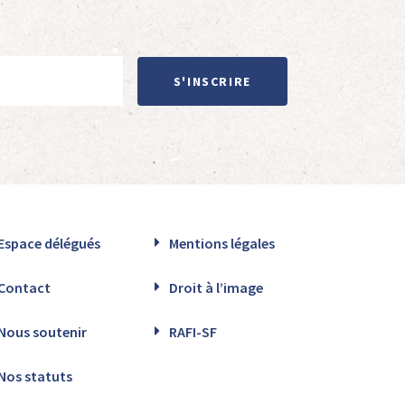
S'INSCRIRE
Espace délégués
Mentions légales
Contact
Droit à l’image
Nous soutenir
RAFI-SF
Nos statuts