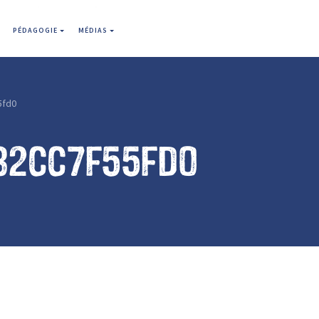
PÉDAGOGIE
MÉDIAS
5fd0
82cc7f55fd0