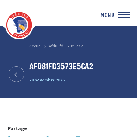
MENU
Accueil
afd81fd3573e5ca2
afd81fd3573e5ca2
20 novembre 2025
Partager