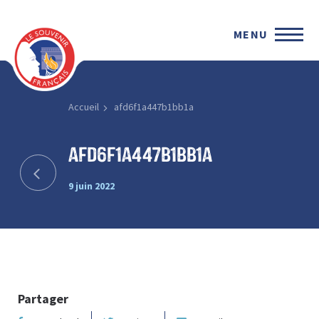
MENU
Accueil
afd6f1a447b1bb1a
afd6f1a447b1bb1a
9 juin 2022
Partager