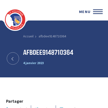
MENU
Accueil
afbdee9148710364
afbdee9148710364
4 janvier 2023
Partager