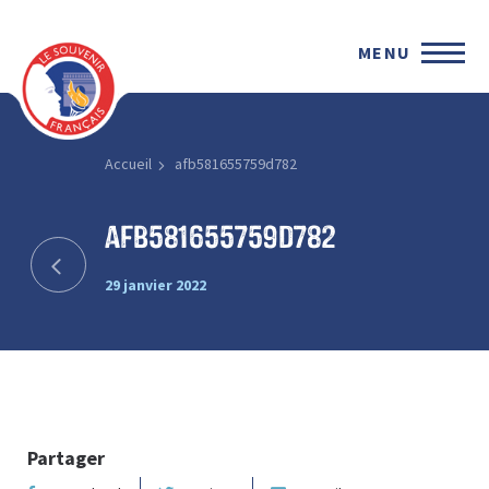
MENU
Accueil
afb581655759d782
afb581655759d782
29 janvier 2022
Partager