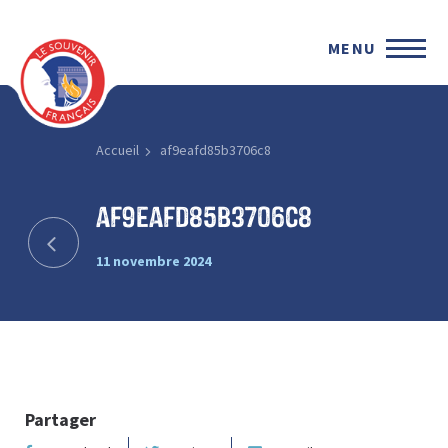
MENU
Accueil
af9eafd85b3706c8
af9eafd85b3706c8
11 novembre 2024
Partager