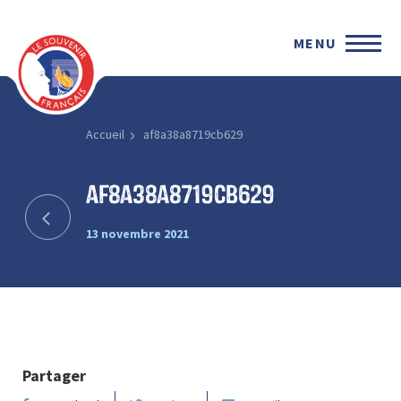
MENU
Accueil
af8a38a8719cb629
af8a38a8719cb629
13 novembre 2021
Partager