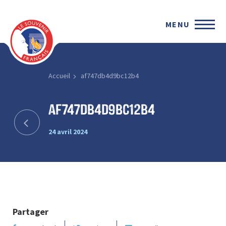
MENU
Accueil
af747db4d9bc12b4
af747db4d9bc12b4
24 avril 2024
Partager