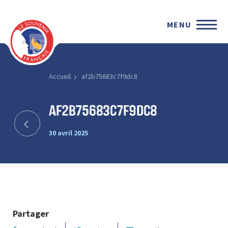
MENU
Accueil
af2b75683c7f9dc8
af2b75683c7f9dc8
30 avril 2025
Partager